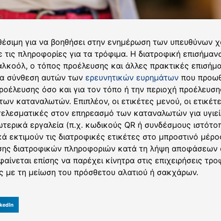
αθέσιμη για να βοηθήσει στην ενημέρωση των υπευθύνων χ
 τις πληροφορίες για τα τρόφιμα. Η διατροφική επισήμαν
αλκοόλ, ο τόπος προέλευσης και άλλες πρακτικές επισήμ
Μια σύνθεση αυτών των
ερευνητικών ευρημάτων
που προωθή
ροέλευσης όσο και για τον τόπο ή την περιοχή προέλευση
των καταναλωτών. Επιπλέον, οι ετικέτες μενού, οι ετικέτ
τελεσματικές στον επηρεασμό των καταναλωτών για υγιεί
τερικά εργαλεία (π.χ. κωδικούς QR ή συνδέσμους ιστότο
ά εκτιμούν τις διατροφικές ετικέτες στο μπροστινό μέρ
σης διατροφικών πληροφοριών κατά τη λήψη αποφάσεων 
αίνεται επίσης να παρέχει κίνητρα στις επιχειρήσεις τρο
ς με τη μείωση του πρόσθετου αλατιού ή σακχάρων.
kedIn