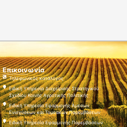
Επικοινωνία
Τηλεφωνικός κατάλογος
Ειδική Υπηρεσία Διαχείρισης Στρατηγικού
Σχεδίου Κοινής Αγροτικής Πολιτικής
Ειδική Υπηρεσία Εφαρμογής Άμεσων
Ενισχύσεων και Τομεακών Παρεμβάσεων
Ειδική Υπηρεσία Εφαρμογής Παρεμβάσεων