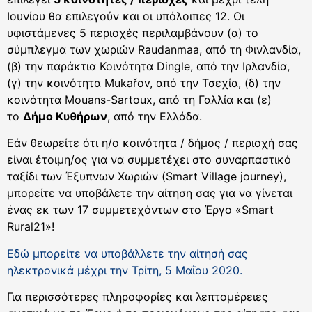
Ιουνίου θα επιλεγούν και οι υπόλοιπες 12. Οι
υφιστάμενες 5 περιοχές περιλαμβάνουν (α) το
σύμπλεγμα των χωριών Raudanmaa, από τη Φινλανδία,
(β) την παράκτια Κοινότητα Dingle, από την Ιρλανδία,
(γ) την κοινότητα Mukařov, από την Τσεχία, (δ) την
κοινότητα Mouans-Sartoux, από τη Γαλλία και (ε)
το
Δήμο Κυθήρων
, από την Ελλάδα.
Εάν θεωρείτε ότι η/ο κοινότητα / δήμος / περιοχή σας
είναι έτοιμη/ος για να συμμετέχει στo συναρπαστικό
ταξίδι των Έξυπνων Χωριών (Smart Village journey),
μπορείτε να υποβάλετε την αίτηση σας για να γίνεται
ένας εκ των 17 συμμετεχόντων στο Έργο «Smart
Rural21»!
Εδώ μπορείτε να υποβάλλετε την αίτησή σας
ηλεκτρονικά μέχρι την Τρίτη, 5 Μαΐου 2020.
Για περισσότερες πληροφορίες και λεπτομέρειες