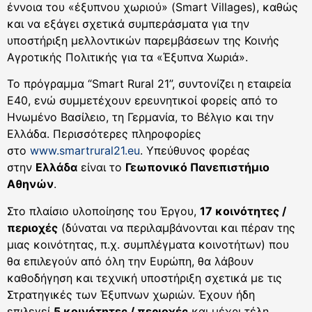
έννοια του «έξυπνου χωριού» (Smart Villages), καθώς
και να εξάγει σχετικά συμπεράσματα για την
υποστήριξη μελλοντικών παρεμβάσεων της Κοινής
Αγροτικής Πολιτικής για τα «Έξυπνα Χωριά».
Το πρόγραμμα “Smart Rural 21”, συντονίζει η εταιρεία
E40, ενώ συμμετέχουν ερευνητικοί φορείς από το
Ηνωμένο Βασίλειο, τη Γερμανία, το Βέλγιο και την
Ελλάδα. Περισσότερες πληροφορίες
στο
www.smartrural21.eu
. Υπεύθυνος φορέας
στην
Ελλάδα
είναι το
Γεωπονικό Πανεπιστήμιο
Αθηνών
.
Στο πλαίσιο υλοποίησης του Έργου,
17 κοινότητες /
περιοχές
(δύναται να περιλαμβάνονται και πέραν της
μιας κοινότητας, π.χ. συμπλέγματα κοινοτήτων) που
θα επιλεγούν από όλη την Ευρώπη, θα λάβουν
καθοδήγηση και τεχνική υποστήριξη σχετικά με τις
Στρατηγικές των Έξυπνων χωριών. Έχουν ήδη
επιλεγεί
5 κοινότητες / περιοχές
και μέχρι τέλη