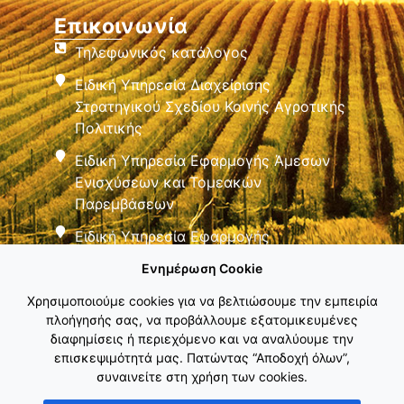
Επικοινωνία
Τηλεφωνικός κατάλογος
Ειδική Υπηρεσία Διαχείρισης
Στρατηγικού Σχεδίου Κοινής Αγροτικής
Πολιτικής
Ειδική Υπηρεσία Εφαρμογής Άμεσων
Ενισχύσεων και Τομεακών
Παρεμβάσεων
Ειδική Υπηρεσία Εφαρμογής
Παρεμβάσεων Αγροτικής Ανάπτυξης
Ενημέρωση Cookie
Χρησιμοποιούμε cookies για να βελτιώσουμε την εμπειρία
πλοήγησής σας, να προβάλλουμε εξατομικευμένες
διαφημίσεις ή περιεχόμενο και να αναλύουμε την
επισκεψιμότητά μας. Πατώντας “Αποδοχή όλων”,
συναινείτε στη χρήση των cookies.
Εθνικό Δίκτυο ΚΑΠ