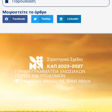
Παρουσίαση
Μοιραστείτε το άρθρο
Facebook
Twitter
LinkedIn
ΓΕΝΙΚΗ ΓΡΑΜΜΑΤΕΙΑ ΕΝΩΣΙΑΚΩΝ
ΠΟΡΩΝ ΚΑΙ ΥΠΟΔΟΜΩΝ
Λεωφόρος Αθηνών 58, 10441 Αθήνα