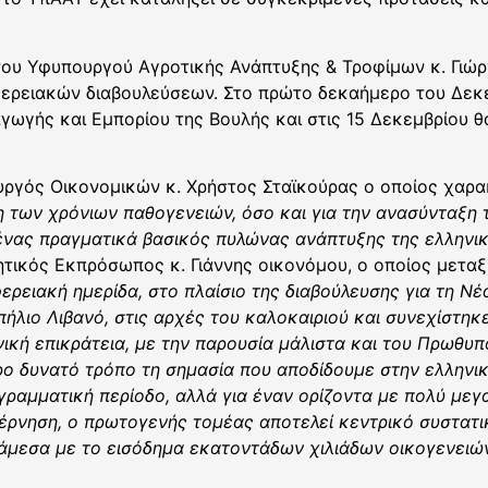
του Υφυπουργού Αγροτικής Ανάπτυξης & Τροφίμων κ. Γιώργ
ερειακών διαβουλεύσεων. Στο πρώτο δεκαήμερο του Δεκε
ωγής και Εμπορίου της Βουλής και στις 15 Δεκεμβρίου θ
ργός Οικονομικών κ. Χρήστος Σταϊκούρας ο οποίος χαρα
η των χρόνιων παθογενειών, όσο και για την ανασύνταξη 
 ένας πραγματικά βασικός πυλώνας ανάπτυξης της ελληνι
ικός Εκπρόσωπος κ. Γιάννης οικονόμου, ο οποίος μεταξ
φερειακή ημερίδα, στο πλαίσιο της διαβούλευσης για τη Ν
πήλιο Λιβανό, στις αρχές του καλοκαιριού και συνεχίστηκ
νική επικράτεια, με την παρουσία μάλιστα και του Πρωθυ
ο δυνατό τρόπο τη σημασία που αποδίδουμε στην ελληνική
γραμματική περίοδο, αλλά για έναν ορίζοντα με πολύ μεγ
βέρνηση, ο πρωτογενής τομέας αποτελεί κεντρικό συστατ
άμεσα με το εισόδημα εκατοντάδων χιλιάδων οικογενειών