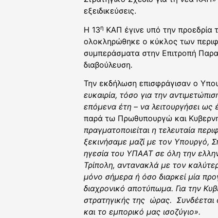
εξειδικεύσεις.
η
Η 13
ΚΑΠ έγινε υπό την προεδρία 
ολοκληρώθηκε ο κύκλος των περιφ
συμπεράσματα στην Επιτροπή Παραγ
διαβούλευση.
Την εκδήλωση επισφράγισαν ο Υπου
ευκαιρία,
τόσο για την αντιμετώπισ
επόμενα έτη – να λειτουργήσει ως
παρά τω Πρωθυπουργώ και Κυβερνητ
πραγματοποιείται η τελευταία περι
ξεκινήσαμε μαζί με τον Υπουργό, Σ
ηγεσία του ΥΠΑΑΤ σε όλη την ελλη
Τρίπολη, αντανακλά με τον καλύτερ
μόνο σήμερα ή όσο διαρκεί μία προ
διαχρονικό αποτύπωμα. Για την Κυ
στρατηγικής της ώρας.
Συνδέεται 
και το εμπορικό μας ισοζύγιο».