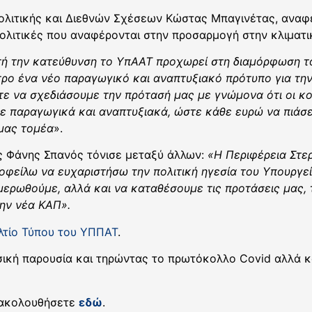
ολιτικής και Διεθνών Σχέσεων Κώστας Μπαγινέτας, αναφέ
ολιτικές που αναφέρονται στην προσαρμογή στην κλιματι
τή την κατεύθυνση
το ΥπΑΑΤ προχωρεί στη διαμόρφωση τ
τρο
ένα νέο παραγωγικό και αναπτυξιακό πρότυπο
για την
ε να σχεδιάσουμε την πρότασή μας με γνώμονα ότι οι κοι
με παραγωγικά και αναπτυξιακά, ώστε
κάθε ευρώ
να πιάσε
 μας τομέα
».
ς Φάνης Σπανός τόνισε μεταξύ άλλων:
«Η Περιφέρεια Στερ
οφείλω να ευχαριστήσω την πολιτική ηγεσία του Υπουργεί
μερωθούμε, αλλά και να καταθέσουμε τις προτάσεις μας, τ
την νέα ΚΑΠ».
λτίο Τύπου του ΥΠΠΑΤ
.
ική παρουσία και τηρώντας το πρωτόκολλο Covid αλλά κα
ρακολουθήσετε
εδώ
.