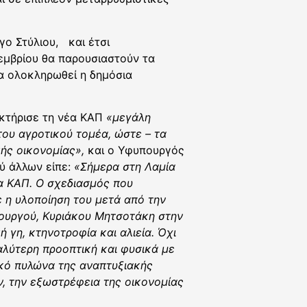
ο Στύλιου, και έτσι
μβρίου θα παρουσιαστούν τα
α ολοκληρωθεί η δημόσια
κτήρισε τη νέα ΚΑΠ
«μεγάλη
του αγροτικού τομέα, ώστε – τα
κής οικονομίας»,
και ο Υφυπουργός
ύ άλλων είπε:
«Σήμερα στη Λαμία
έα ΚΑΠ. Ο σχεδιασμός που
ε η υλοποίηση του μετά από την
πουργού, Κυριάκου Μητσοτάκη στην
 γη, κτηνοτροφία και αλιεία. Όχι
αλύτερη προοπτική και φυσικά με
ικό πυλώνα της αναπτυξιακής
, την εξωστρέφεια της οικονομίας