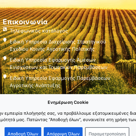
Επικοινωνία
Τηλεφωνικός κατάλογος
Ειδική Υπηρεσία Διαχείρισης Στρατηγικού
Σχεδίου Κοινής Αγροτικής Πολιτικής
Ειδική Υπηρεσία Εφαρμογής Άμεσων
Ενισχύσεων και Τομεακών Παρεμβάσεων
Ειδική Υπηρεσία Εφαρμογής Παρεμβάσεων
Αγροτικής Ανάπτυξης
Ενημέρωση Cookie
την εμπειρία πλοήγησής σας, να προβάλλουμε εξατομικευμένες δια
μότητά μας. Πατώντας “Αποδοχή όλων”, συναινείτε στη χρήση των
Αποδοχή Όλων
Απόρριψη Όλων
Παραμετροποίηση