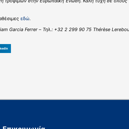
γή τροφίμων στην Ευρωπαϊκή Ένωση. Καλή τύχη σε όλους 
ιαθέσιμες
εδώ
.
am Garcia Ferrer – Τηλ.: +32 2 299 90 75 Thérèse Lerebou
kedIn