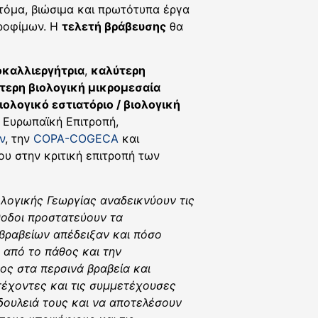
οτόμα, βιώσιμα και πρωτότυπα έργα
τροφίμων. Η
τελετή βράβευσης
θα
οκαλλιεργήτρια
,
καλύτερη
τερη βιολογική μικρομεσαία
ιολογικό εστιατόριο / βιολογική
 Ευρωπαϊκή Επιτροπή,
ν
, την
COPA-COGECA
και
υ στην κριτική επιτροπή των
λογικής Γεωργίας αναδεικνύουν τις
έθοδοι προστατεύουν τα
 βραβείων απέδειξαν και πόσο
 από το πάθος και την
ος στα περσινά βραβεία και
έχοντες και τις συμμετέχουσες
δουλειά τους και να αποτελέσουν