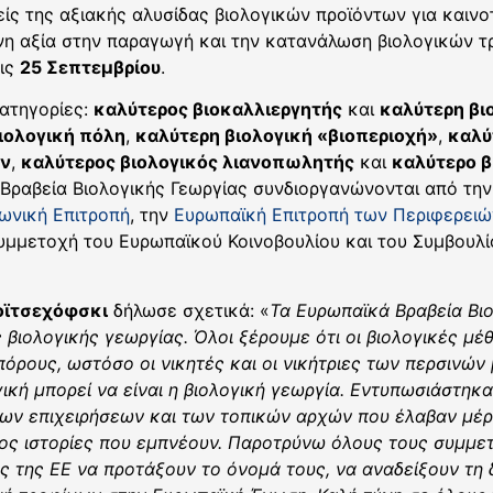
είς της αξιακής αλυσίδας βιολογικών προϊόντων για καιν
νη αξία στην παραγωγή και την κατανάλωση βιολογικών 
τις
25 Σεπτεμβρίου
.
ατηγορίες:
καλύτερος βιοκαλλιεργητής
και
καλύτερη βι
ιολογική πόλη
,
καλύτερη βιολογική «βιοπεριοχή»
,
καλύ
ων
,
καλύτερος βιολογικός λιανοπωλητής
και
καλύτερο β
 Βραβεία Βιολογικής Γεωργίας συνδιοργανώνονται από την
ωνική Επιτροπή
, την
Ευρωπαϊκή Επιτροπή των Περιφερειώ
υμμετοχή του Ευρωπαϊκού Κοινοβουλίου και του Συμβουλίο
οϊτσεχόφσκι
δήλωσε σχετικά: «
Τα Ευρωπαϊκά Βραβεία Βιο
ς βιολογικής γεωργίας. Όλοι ξέρουμε ότι οι βιολογικές μ
όρους, ωστόσο οι νικητές και οι νικήτριες των περσινών
κή μπορεί να είναι η βιολογική γεωργία. Εντυπωσιάστηκα
των επιχειρήσεων και των τοπικών αρχών που έλαβαν μέρ
ς ιστορίες που εμπνέουν. Παροτρύνω όλους τους συμμετ
ς της ΕΕ να προτάξουν το όνομά τους, να αναδείξουν τη 