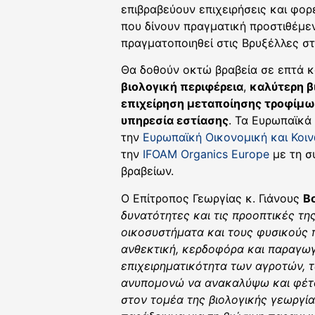
επιβραβεύουν επιχειρήσεις και φορ
που δίνουν πραγματική προστιθέμε
πραγματοποιηθεί στις Βρυξέλλες σ
Θα δοθούν οκτώ βραβεία σε επτά κ
βιολογική περιφέρεια
,
καλύτερη β
επιχείρηση μεταποίησης τροφίμ
υπηρεσία εστίασης
. Τα Ευρωπαϊκά
την
Ευρωπαϊκή Οικονομική και Κοιν
την
IFOAM Organics Europe
με τη σ
βραβείων.
Ο Επίτροπος Γεωργίας κ. Γιάνους
Β
δυνατότητες και τις προοπτικές τη
οικοσυστήματα και τους φυσικούς π
ανθεκτική, κερδοφόρα και παραγωγι
επιχειρηματικότητα των αγροτών, 
ανυπομονώ να ανακαλύψω και φέτο
στον τομέα της βιολογικής γεωργία