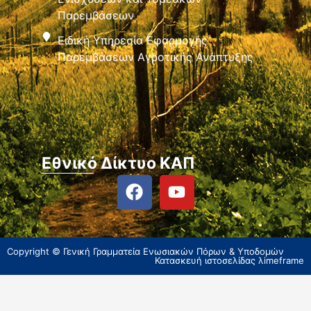
Παρεμβάσεων
Ειδική Υπηρεσία Εφαρμογής
Παρεμβάσεων Αγροτικής Ανάπτυξης
Εθνικό Δίκτυο ΚΑΠ
Copyright © Γενική Γραμματεία Ενωσιακών Πόρων & Υποδομών
Κατασκευή ιστοσελίδας
λimeframe