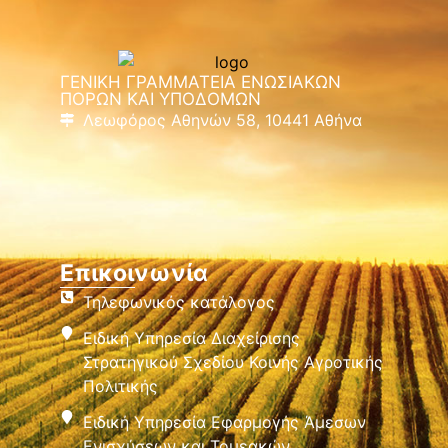
ΓΕΝΙΚΗ ΓΡΑΜΜΑΤΕΙΑ ΕΝΩΣΙΑΚΩΝ
ΠΟΡΩΝ ΚΑΙ ΥΠΟΔΟΜΩΝ
Λεωφόρος Αθηνών 58, 10441 Αθήνα
Επικοινωνία
Τηλεφωνικός κατάλογος
Ειδική Υπηρεσία Διαχείρισης
Στρατηγικού Σχεδίου Κοινής Αγροτικής
Πολιτικής
Ειδική Υπηρεσία Εφαρμογής Άμεσων
Ενισχύσεων και Τομεακών