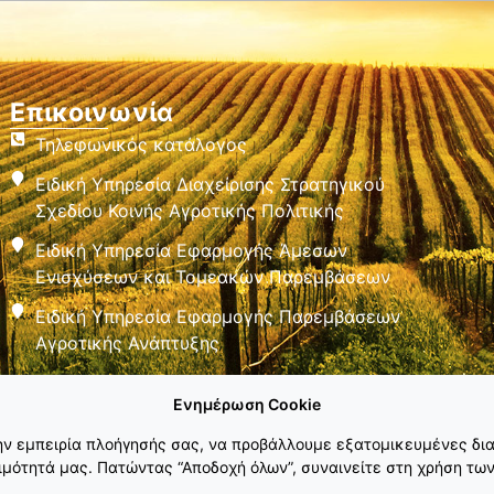
Επικοινωνία
Τηλεφωνικός κατάλογος
Ειδική Υπηρεσία Διαχείρισης Στρατηγικού
Σχεδίου Κοινής Αγροτικής Πολιτικής
Ειδική Υπηρεσία Εφαρμογής Άμεσων
Ενισχύσεων και Τομεακών Παρεμβάσεων
Ειδική Υπηρεσία Εφαρμογής Παρεμβάσεων
Αγροτικής Ανάπτυξης
Ενημέρωση Cookie
την εμπειρία πλοήγησής σας, να προβάλλουμε εξατομικευμένες δια
μότητά μας. Πατώντας “Αποδοχή όλων”, συναινείτε στη χρήση των