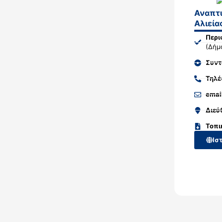
Αναπτυ
Αλιεία
Περι
(Δήμ
Συντ
Τηλ
emai
Διεύ
Τοπι
Ισ