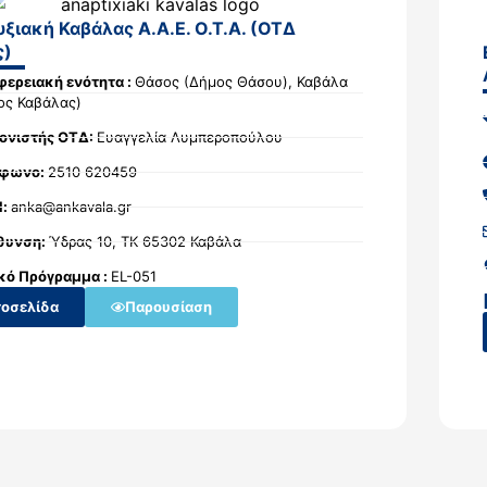
ξιακή Καβάλας Α.Α.Ε. Ο.Τ.Α. (ΟΤΔ
ς)
φερειακή ενότητα :
Θάσος (Δήμος Θάσου), Καβάλα
ος Καβάλας)
ονιστής ΟΤΔ:
Ευαγγελία Λυμπεροπούλου
έφωνο:
2510 620459
l:
anka@ankavala.gr
θυνση:
Ύδρας 10, ΤΚ 65302 Καβάλα
κό Πρόγραμμα :
EL-051
τοσελίδα
Παρουσίαση