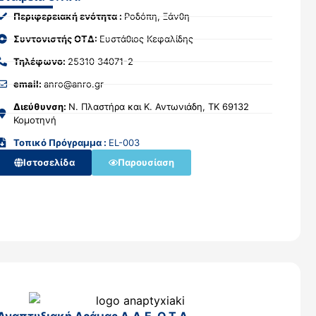
Περιφερειακή ενότητα :
Ροδόπη, Ξάνθη
Συντονιστής ΟΤΔ:
Ευστάθιος Κεφαλίδης
Τηλέφωνο:
25310 34071-2
email:
anro@anro.gr
Διεύθυνση:
Ν. Πλαστήρα και Κ. Αντωνιάδη, ΤΚ 69132
Κομοτηνή
Τοπικό Πρόγραμμα :
EL-003
Ιστοσελίδα
Παρουσίαση
Αναπτυξιακή Δράμας Α.Α.Ε. Ο.Τ.Α.