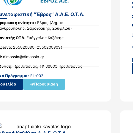
νεταιριστική ‘’Έβρος’’ Α.Α.Ε. Ο.Τ.Α.
φερειακή ενότητα :
Έβρος (Δήμοι:
ανδρούπολης, Σαμοθράκης, Σουφλίου)
ονιστής ΟΤΔ:
Ευάγγελος Καζάκης
έφωνο:
255020090, 25502009091
l:
dimossin@dimossin.gr
θυνση:
Προβατώνας, ΤΚ 68003 Προβατώνας
κό Πρόγραμμα :
EL-002
τοσελίδα
Παρουσίαση
ξιακή Καβάλας Α.Α.Ε. Ο.Τ.Α.