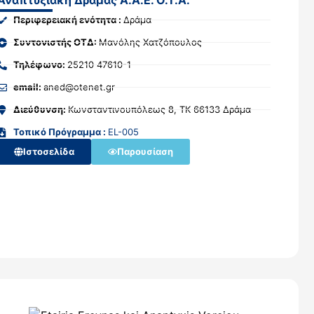
Περιφερειακή ενότητα :
Δράμα
Συντονιστής ΟΤΔ:
Μανόλης Χατζόπουλος
Τηλέφωνο:
25210 47610-1
email:
aned@otenet.gr
Διεύθυνση:
Κωνσταντινουπόλεως 8, ΤΚ 66133 Δράμα
Τοπικό Πρόγραμμα :
EL-005
Ιστοσελίδα
Παρουσίαση