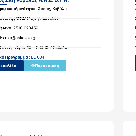
φερειακή ενότητα :
Θάσος, Καβάλα
ονιστής ΟΤΔ:
Μιχαήλ Σκορδάς
έφωνο:
2510 620459
l:
anka@ankavala.gr
θυνση:
Ύδρας 10, ΤΚ 65302 Καβάλα
κό Πρόγραμμα :
EL-004
τοσελίδα
Παρουσίαση