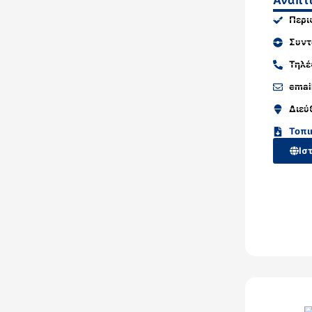
Περι
Συντ
Τηλ
emai
Διεύ
Τοπι
Ισ