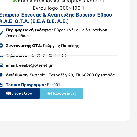
Εταιρεία Έρευνας & Ανάπτυξης Βορείου Έβρου
Α.Α.Ε. Ο.Τ.Α. (Ε.Ε.Α.Β.Ε. Α.Ε.)
Περιφερειακή ενότητα :
Έβρος (Δήμοι: Διδυμοτείχου,
Ορεστιάδας)
Συντονιστής ΟΤΔ:
Γεώργιος Πετρέσης
Τηλέφωνο:
25520 27900/81376
email:
eeabe@otenet.gr
Διεύθυνση:
Σωτηρίου Τσερκέζη 20, ΤΚ 68200 Ορεστιάδα
Τοπικό Πρόγραμμα :
EL-001
Ιστοσελίδα
Παρουσίαση