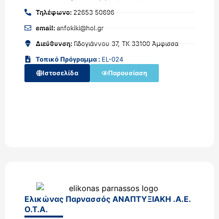
Τηλέφωνο:
22653 50696
email:
anfokiki@hol.gr
Διεύθυνση:
Γιδογιάννου 37, ΤΚ 33100 Άμφισσα
Τοπικό Πρόγραμμα :
EL-024
Ιστοσελίδα
Παρουσίαση
Ελικώνας Παρνασσός ΑΝΑΠΤΥΞΙΑΚΗ .Α.Ε.
Ο.Τ.Α.