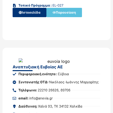
Τοπικό Πρόγραμμα :
EL-027
Ιστοσελίδα
Παρουσίαση
Αναπτυξιακή Ευβοίας ΑΕ
Περιφερειακή ενότητα :
Εύβοια
Συντονιστής ΟΤΔ:
Νικόλαος-Ιωάννης Μαργαρίτης
Τηλέφωνο:
22210 26626, 89706
email:
info@anevia.gr
Διεύθυνση:
Χαϊνά 93, ΤΚ 34132 Χαλκίδα