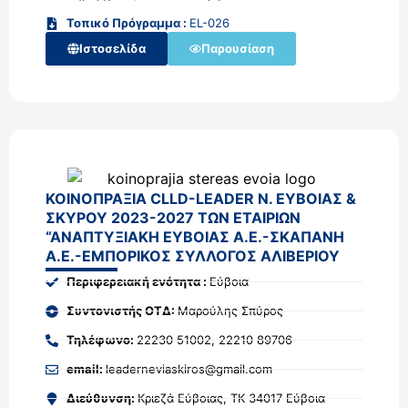
Τοπικό Πρόγραμμα :
EL-026
Ιστοσελίδα
Παρουσίαση
ΚΟΙΝΟΠΡΑΞΙΑ CLLD-LEADER Ν. ΕΥΒΟΙΑΣ &
ΣΚΥΡΟΥ 2023-2027 ΤΩΝ ΕΤΑΙΡΙΩΝ
“ΑΝΑΠΤΥΞΙΑΚΗ ΕΥΒΟΙΑΣ Α.Ε.-ΣΚΑΠΑΝΗ
Α.Ε.-ΕΜΠΟΡΙΚΟΣ ΣΥΛΛΟΓΟΣ ΑΛΙΒΕΡΙΟΥ
Περιφερειακή ενότητα :
Εύβοια
Συντονιστής ΟΤΔ:
Μαρούλης Σπύρος
Τηλέφωνο:
22230 51002, 22210 89706
email:
leaderneviaskiros@gmail.com
Διεύθυνση:
Κριεζά Εύβοιας, ΤΚ 34017 Εύβοια