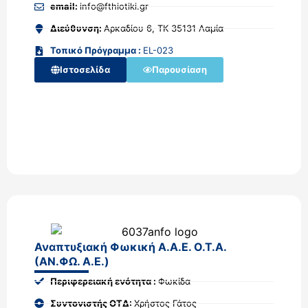
email:
info@fthiotiki.gr
Διεύθυνση:
Αρκαδίου 6, ΤΚ 35131 Λαμία
Τοπικό Πρόγραμμα :
EL-023
Ιστοσελίδα
Παρουσίαση
Αναπτυξιακή Φωκική Α.Α.Ε. Ο.Τ.Α.
(ΑΝ.ΦΩ. Α.Ε.)
Περιφερειακή ενότητα :
Φωκίδα
Συντονιστής ΟΤΔ:
Χρήστος Γάτος