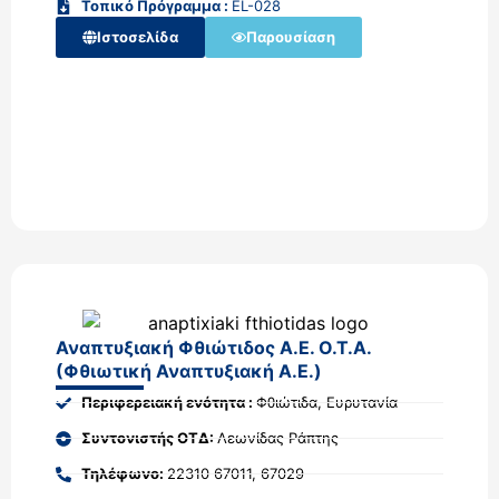
Τοπικό Πρόγραμμα :
EL-028
Ιστοσελίδα
Παρουσίαση
Αναπτυξιακή Φθιώτιδος Α.Ε. Ο.Τ.Α.
(Φθιωτική Αναπτυξιακή Α.Ε.)
Περιφερειακή ενότητα :
Φθιώτιδα, Ευρυτανία
Συντονιστής ΟΤΔ:
Λεωνίδας Ράπτης
Τηλέφωνο:
22310 67011, 67029