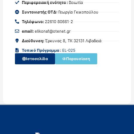
Περιφερειακή ενότητα :
Βοιωτία
Συντονιστής ΟΤΔ:
Γεωργία Γκικοπούλου
Τηλέφωνο:
22610 80661-2
email:
elikona1@otenet.gr
Διεύθυνση:
Έρκυνας 8, ΤΚ 32131 Λιβαδειά
Τοπικό Πρόγραμμα :
EL-025
Ιστοσελίδα
Παρουσίαση