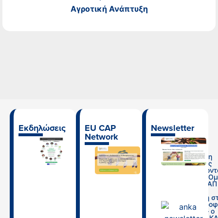
Αγροτική Ανάπτυξη
Εκδηλώσεις
EU CAP
Newsletter
Network
Ημερίδα “Ο
ρόλος της
Πρόσκληση
γεωργικής
Εκδήλωσης
συμβουλευτικής
Ενδιαφέροντ
στο πλαίσιο της
Θεματική Ο
ΚΑΠ και οι
Δικτύου ΚΑΠ
προοπτικές της
ΕΕ: Δίκαιη
για την κάλυψη
Μετάβαση σ
των αναγκών
Αγροδιατροφ
του αγροτικού
Σύστημα – ο
τομέα”
ρόλος της Κ