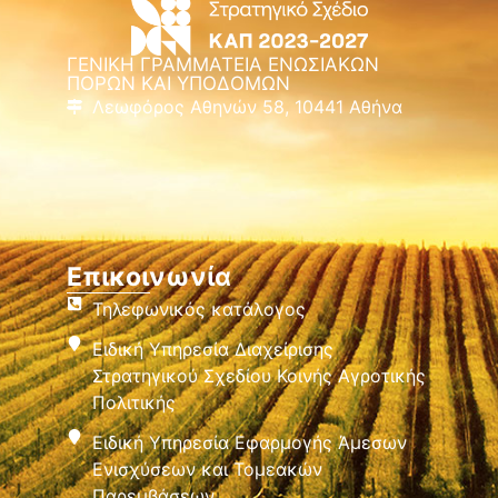
ΓΕΝΙΚΗ ΓΡΑΜΜΑΤΕΙΑ ΕΝΩΣΙΑΚΩΝ
ΠΟΡΩΝ ΚΑΙ ΥΠΟΔΟΜΩΝ
Λεωφόρος Αθηνών 58, 10441 Αθήνα
Επικοινωνία
Τηλεφωνικός κατάλογος
Ειδική Υπηρεσία Διαχείρισης
Στρατηγικού Σχεδίου Κοινής Αγροτικής
Πολιτικής
Ειδική Υπηρεσία Εφαρμογής Άμεσων
Ενισχύσεων και Τομεακών
Παρεμβάσεων