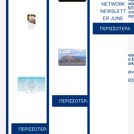
του Ευρωπαϊ
Δικτύου ΚΑΠ
«Αξιοποιώντ
τις δυνατότη
Agrotica 2026|
της
Ημερίδα
Συνεργασίας
Ενημέρωσης για
ΠΕΡΙΣΣΟΤΕΡΑ
την Αγροτική
13/08/2025
Εκπαίδευση και
τους Νέους
Αγρότες,
14/03/2026,
10:00πμ
Save the Date
Εργαστήριο 
CAP Network
10/03/2026
τις
Απλοποιημέν
Επιλογές
Κόστους (SC
Agrotica 2026 |
Ημερίδα για την
31/07/2025
Αγρότισσα «Η
ψυχή της
ελληνικής γης»,
ΠΕΡΙΣΣΟΤΕΡΑ
13/03/2026,
18:30
10/03/2026
ΠΕΡΙΣΣΟΤΕΡΑ