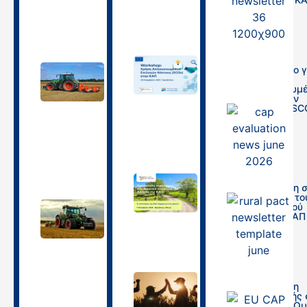
(25/6/2026)
29/01/2026
19/06/2026
Εργαστήριο γ
03.04.2026 |
τη χρήση
Θεσσαλονίκη,
απλουστευμ
Τεχνική
ν επιλογών
συνάντηση
κόστους (SC
Στρατηγικό
στην ΚΑΠ
Σχέδιο Κοινής
Αγροτικής
16/09/2025
Πολιτικής
30/03/2026
Πρόσκληση 
Σεμινάριο το
Ευρωπαϊκού
27.03.2026 |
Δικτύου ΚΑΠ
Τεχνική
συνάντηση Σ.Σ.
26/08/2025
ΚΑΠ 2023-2027
Σχέδια
βελτίωσης και
χρηματοδοτικά
εργαλεία
Πρόσκληση
συμμετοχής 
Θεματική Ο
26/03/2026