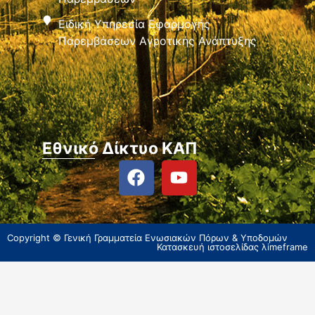
Ειδική Υπηρεσία Εφαρμογής
Παρεμβάσεων Αγροτικής Ανάπτυξης
Εθνικό Δίκτυο ΚΑΠ
Copyright © Γενική Γραμματεία Ενωσιακών Πόρων & Υποδομών
Κατασκευή ιστοσελίδας
λimeframe