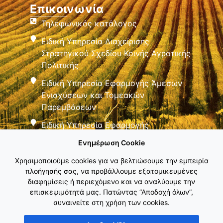
Επικοινωνία
Τηλεφωνικός κατάλογος
Ειδική Υπηρεσία Διαχείρισης
Στρατηγικού Σχεδίου Κοινής Αγροτικής
Πολιτικής
Ειδική Υπηρεσία Εφαρμογής Άμεσων
Ενισχύσεων και Τομεακών
Παρεμβάσεων
Ειδική Υπηρεσία Εφαρμογής
Παρεμβάσεων Αγροτικής Ανάπτυξης
Ενημέρωση Cookie
Χρησιμοποιούμε cookies για να βελτιώσουμε την εμπειρία
πλοήγησής σας, να προβάλλουμε εξατομικευμένες
διαφημίσεις ή περιεχόμενο και να αναλύουμε την
επισκεψιμότητά μας. Πατώντας “Αποδοχή όλων”,
συναινείτε στη χρήση των cookies.
Εθνικό Δίκτυο ΚΑΠ